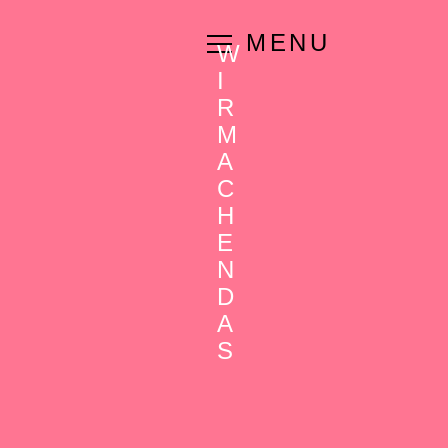
MENU
W
I
R
M
A
C
H
E
N
D
A
S